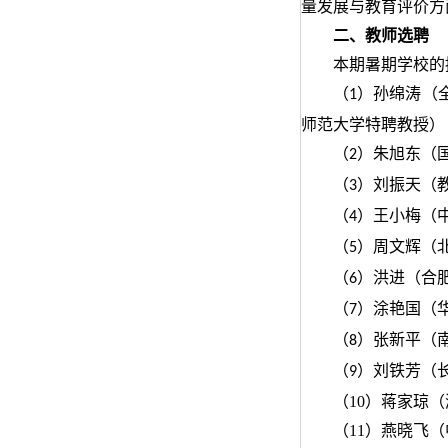
量发展与教育评价方
二、
教师选聘
本期暑期学校
的
（
）孙绵涛（
1
师范大学特聘教授）
（
）
朱旭东（
2
（
）
刘振天（
3
（
）
王小梅（
4
（
）周文辉（
5
（
）洪进（合
6
（
）涂艳国（
7
（
）
张新平（
8
（
）刘铁芳（
9
（10）蒋家琼
（11）燕晓飞