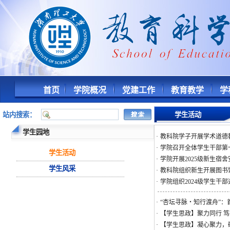
首页
学院概况
党建工作
教育教学
学
站内搜索：
学生活动
学生园地
·
教科院学子开展学术道德
·
学院召开全体学生干部第
学生活动
·
学院开展2025级新生宿
学生风采
·
教科院组织新生开展图书
·
学院组织2024级学生干部
·
“杏坛寻脉・知行渡舟”
·
【学生思政】聚力同行 
·
【学生思政】凝心聚力，